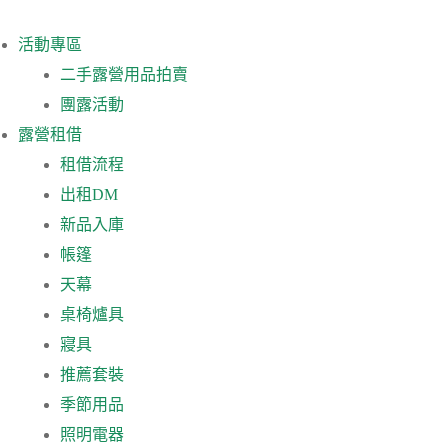
活動專區
二手露營用品拍賣
團露活動
露營租借
租借流程
出租DM
新品入庫
帳篷
天幕
桌椅爐具
寢具
推薦套裝
季節用品
照明電器