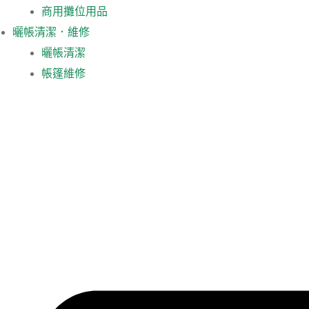
商用攤位用品
曬帳清潔．維修
曬帳清潔
帳篷維修