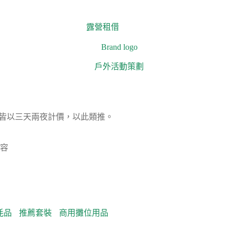
露營租借
戶外活動策劃
期皆以三天兩夜計價，以此類推。
容
耗品
推薦套裝
商用攤位用品