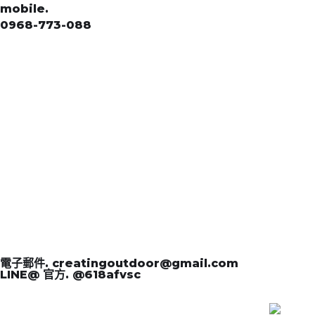
mobile.
0968-773-088
電子郵件. creatingoutdoor@gmail.com
LINE@ 官方. @618afvsc