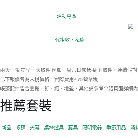
活動專區
代搭收．私廚
兩天一夜 提早一天取件 例如：周六日露營-周五取件，連續假
已下報價皆為未稅價格，實際費用+5%營業稅
帳篷配件皆含營槌、釘、繩、地墊，其他請參考介紹頁面詳細內
推薦套裝
新品
帳篷
天幕
桌椅爐具
寢具
照明電器
季節用品
消