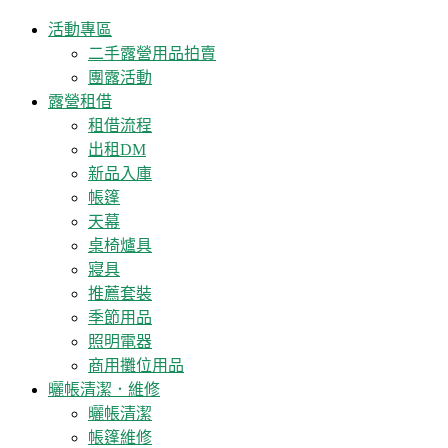
活動專區
二手露營用品拍賣
團露活動
露營租借
租借流程
出租DM
新品入庫
帳篷
天幕
桌椅爐具
寢具
推薦套裝
季節用品
照明電器
商用攤位用品
曬帳清潔．維修
曬帳清潔
帳篷維修