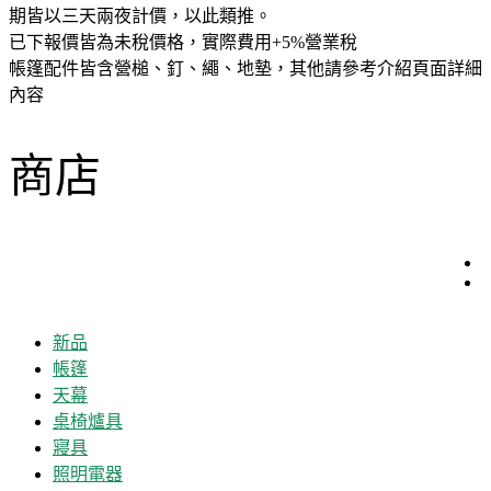
期皆以三天兩夜計價，以此類推。
已下報價皆為未稅價格，實際費用+5%營業稅
帳篷配件皆含營槌、釘、繩、地墊，其他請參考介紹頁面詳細
內容
商店
新品
帳篷
天幕
桌椅爐具
寢具
照明電器