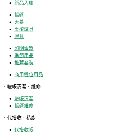
新品入庫
帳篷
天幕
桌椅爐具
寢具
照明電器
季節用品
推薦套裝
商用攤位用品
．曬帳清潔．維修
曬帳清潔
帳篷維修
．代搭收．私廚
代搭收帳