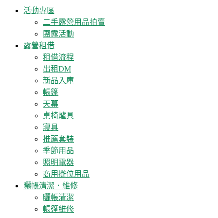
活動專區
二手露營用品拍賣
團露活動
露營租借
租借流程
出租DM
新品入庫
帳篷
天幕
桌椅爐具
寢具
推薦套裝
季節用品
照明電器
商用攤位用品
曬帳清潔．維修
曬帳清潔
帳篷維修